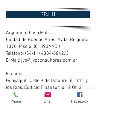
RR.HH
Argentina- Casa Matriz
Ciudad de Buenos Aires, Avda. Belgrano
1370, Piso 6
(C1093AAO )
Teléfono: (54‑11) 4384‑6042/3
E-Mail:
jvp@jvpconsultores.com.ar
Ecuador
Guayaquil , Calle 9 de Octubre n| 1911 y
los Ríos, Edificio Finansur p 12 Of.
2
(090303)
Teléfono: (+593)
045111121
Phone
Email
Facebook
Perú
Lima,
Av . El Polo 670 of 301, Surco
(15023) ,