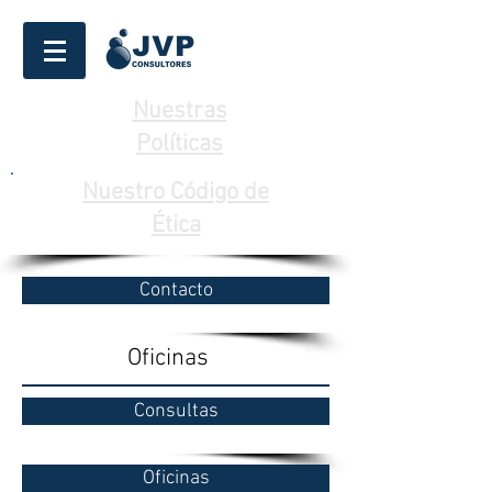
Nuestras
Políticas
Nuestro
Código
de
Ética
Contacto
Oficinas
Consultas
Oficinas